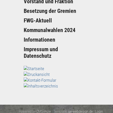
Vorstand und Fraktion
Besetzung der Gremien
FWG-Aktuell
Kommunalwahlen 2024
Informationen
Impressum und
Datenschutz
Powered by
CMSimple
| Template:
ge-webdesign.de
|
Login